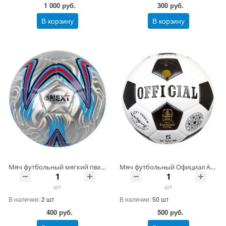
1 000
руб.
300
руб.
В корзину
В корзину
Мяч футбольный мягкий пвх 1 слой, 5 р., камера рез., маш.обр. NEXT Артикул SC-1FPVC350-SIL (50) ШтрихКод 4660254415782
Мяч футбольный Официал Артикул FD-0001 ШтрихКод 2020060611556
шт
шт
В наличии:
2 шт
В наличии:
50 шт
400
руб.
500
руб.