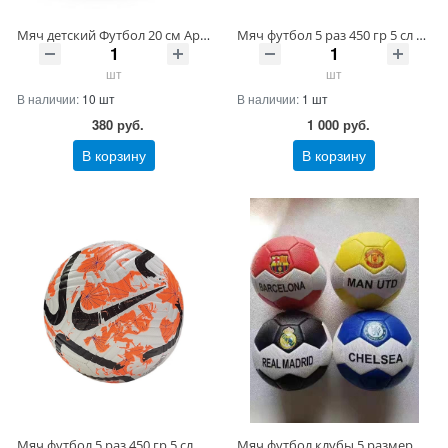
Мяч детский Футбол 20 см Артикул Р2-200 ШтрихКод 4607068608047
Мяч футбол 5 раз 450 гр 5 сл Артикул CX-2018 ШтрихКод 4067891537745
шт
шт
В наличии:
10 шт
В наличии:
1 шт
380
руб.
1 000
руб.
В корзину
В корзину
Мяч футбол 5 раз 450 гр 5 сл Артикул CX-2014 ШтрихКод 196606920740
Мяч футбол клубы 5 размер 3 слоя 380 гр Артикул CX-0032 ШтрихКод 2009975401698