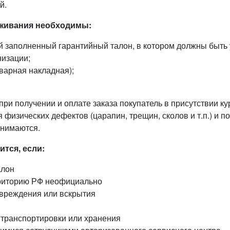
й.
уживания необходимы:
й заполненный гарантийный талон, в котором должны быть
низации;
варная накладная);
при получении и оплате заказа покупатель в присутствии к
 физических дефектов (царапин, трещин, сколов и т.п.) и п
инимаются.
тся, если:
алон
рриторию РФ неофициально
овреждения или вскрытия
 транспортировки или хранения