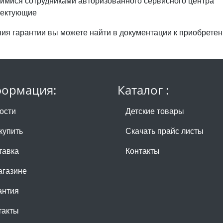
имися сотрудниками авторизованного сервисного центра
лектующие
я гарантии вы можете найти в документации к приобретенн
ормация:
Каталог :
ости
Детские товары
купить
Скачать прайс листы
тавка
Контакты
агазине
антия
такты