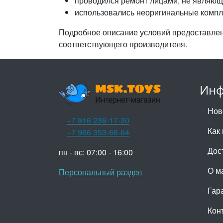
проводился ремонт лицами, не являющ
использовались неоригинальные комп
Подробное описание условий предоставлени
соответствующего производителя.
Инф
Нов
+7 916 236-17-30
Как 
+7 966 353-66-64
Дос
пн - вс: 07:00 - 16:00
О м
Персональный раздел
Гар
Кон