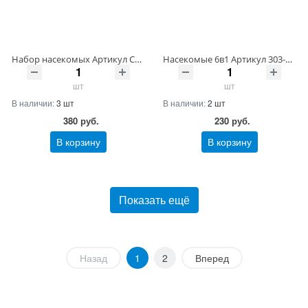
Набор насекомых Артикул C112-1/-38 ШтрихКод 2009975401605
Насекомые 6в1 Артикул 303-149/-23 ШтрихКод 2009975401599
шт
шт
В наличии:
3 шт
В наличии:
2 шт
380
руб.
230
руб.
В корзину
В корзину
Показать ещё
Назад
1
2
Вперед