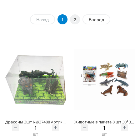
Назад
1
2
Вперед
Драконы 3шт №937488 Артикул 937488-18 ШтрихКод 6933015937488
Животные в пакете 8 шт 30*36*4 Артикул Q501-8/-53 ШтрихКод 4657792473343
шт
шт