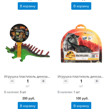
В корзину
В корзину
Игрушка пластизоль динозавр 1 шт. хенгтег ИГРАЕМ ВМЕСТЕ Артикул ZY1345250-R ШтрихКод 4650250535324
Игрушка пластизоль динозавр на блистере Артикул ZY1211092-3-B-PUR ШтрихКод 4660254459588
шт
шт
В наличии:
5 шт
В наличии:
1 шт
200
руб.
100
руб.
В корзину
В корзину