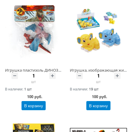
Игрушка пластизоль ДИНОЗАВРЫ 2 шт./пакет, хеддер ИГРАЕМ ВМЕСТЕ Артикул 22120096-R3-10 ШтрихКод 4630395004503
Игрушка, изображающая животное, инерционная, в ассорт., дисплей Артикул 200333434-10 ШтрихКод 4630155283889
шт
шт
В наличии:
1 шт
В наличии:
19 шт
100
руб.
100
руб.
В корзину
В корзину