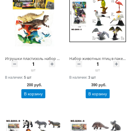
Игрушки пластизоль набор из 5-ти динозавров в пак. ИГРАЕМ ВМЕСТЕ Артикул HB9908-5/-20 ШтрихКод 4620002036973
Набор животных птиц в пакете Артикул Q905-5/-39 ШтрихКод 4657792476139
шт
шт
В наличии:
5 шт
В наличии:
3 шт
200
руб.
390
руб.
В корзину
В корзину