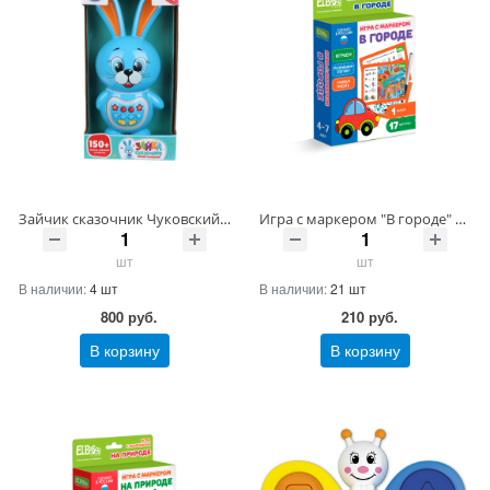
Зайчик сказочник Чуковский К. 150 песен,сказок и фраз.свет.кор.бат. Умка Артикул HT1297-R/-80 ШтрихКод 4650250526131
Игра с маркером "В городе" Сложный уровень Артикул ET06-004-21 ШтрихКод 4670149803617
шт
шт
В наличии:
4 шт
В наличии:
21 шт
800
руб.
210
руб.
В корзину
В корзину