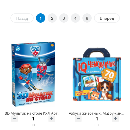
Назад
1
2
3
4
6
Вперед
3D Мультик на столе КХЛ Артикул 03058-3 ШтрихКод 4606088030586
Азбука животных. М.Дружинина. IQ чемоданчик. 35 карточек в чемоданчике. Умные игры Артикул 315907-13 ШтрихКод 4680107930811
шт
шт