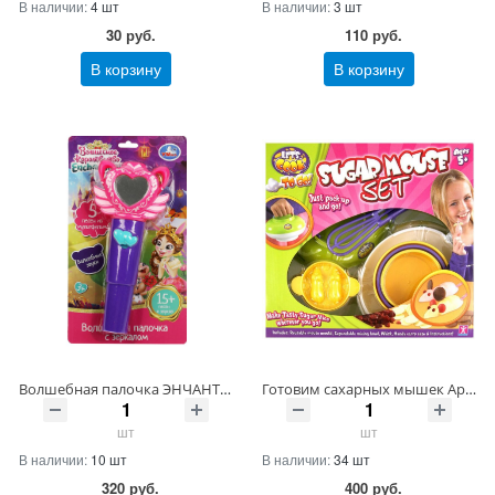
В наличии:
4 шт
В наличии:
3 шт
30
руб.
110
руб.
В корзину
В корзину
Волшебная палочка ЭНЧАНТИМАЛС 15 песен и звуков.зеркало.блист.бат Умка Артикул 2010M141-32 ШтрихКод 4650250554646
Готовим сахарных мышек Артикул 04048-20 ШтрихКод 5029736038359
шт
шт
В наличии:
10 шт
В наличии:
34 шт
320
руб.
400
руб.