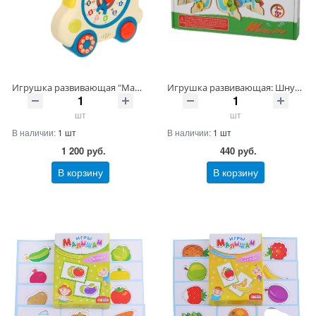
Игрушка развивающая "Машина-развивайка" (рус озвучка) , на бат., в кор. Артикул 131300-120 ШтрихКод 4680448666851
Игрушка развивающая: Шнуровка Слон Артикул 070305-25-44 ШтрихКод 6927878000922
шт
шт
В наличии:
1 шт
В наличии:
1 шт
1 200
руб.
440
руб.
В корзину
В корзину