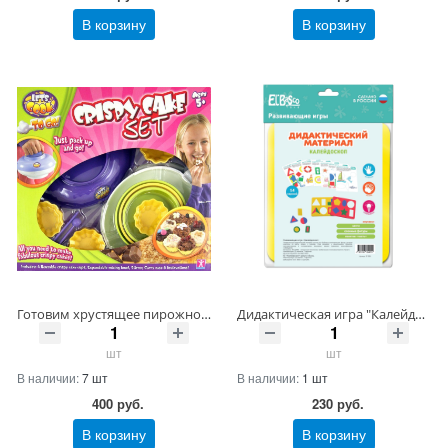
В корзину
В корзину
Готовим хрустящее пирожное Артикул 04047-40 ШтрихКод 5029736383510
Дидактическая игра "Калейдоскоп" Артикул 07-008-23 ШтрихКод 4670149804010
шт
шт
В наличии:
7 шт
В наличии:
1 шт
400
руб.
230
руб.
В корзину
В корзину