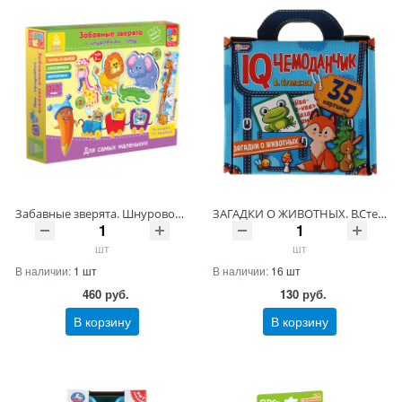
Забавные зверята. Шнуровочка-поезд Артикул VT1501-04-46 ШтрихКод 4820174840136
ЗАГАДКИ О ЖИВОТНЫХ. В.Степанов. IQ чемоданчик. 35 картинок, в чемоданчике. Умные игры Артикул 323238-13 ШтрихКод 4680107954299
шт
шт
В наличии:
1 шт
В наличии:
16 шт
460
руб.
130
руб.
В корзину
В корзину