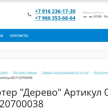
+7 916 236-17-30
Время работы:
+7 966 353-66-64
пн - вс: 07:00 - 16
ТЫ
КОНТАКТЫ
талог
Детские товары
Товары для малышей до 3-х лет
Игрушки
рихКод 4627120700038
тер "Дерево" Артикул 
20700038