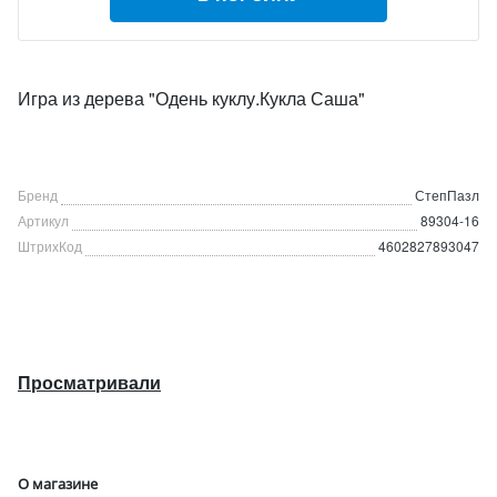
Игра из дерева "Одень куклу.Кукла Саша"
Бренд
СтепПазл
Артикул
89304-16
ШтрихКод
4602827893047
Просматривали
О магазине