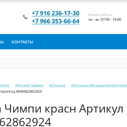
+7 916 236-17-30
Время работы:
+7 966 353-66-64
пн - вс: 07:00 - 16:00
ТЫ
КОНТАКТЫ
талог
Детские товары
Игрушки
Игрушки для мальчиков купит
ШтрихКод 4690462862924
 Чимпи красн Артикул 
62862924