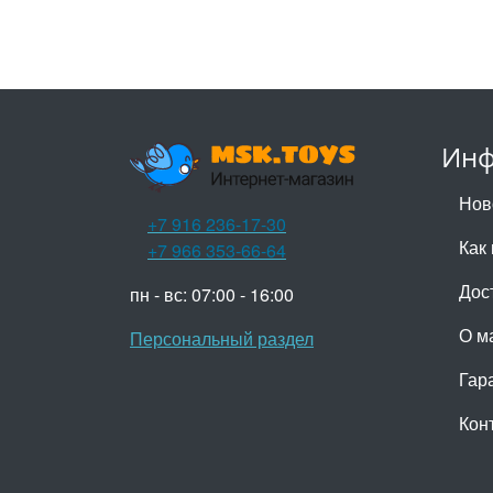
Инф
Нов
+7 916 236-17-30
Как 
+7 966 353-66-64
Дос
пн - вс: 07:00 - 16:00
О м
Персональный раздел
Гар
Кон