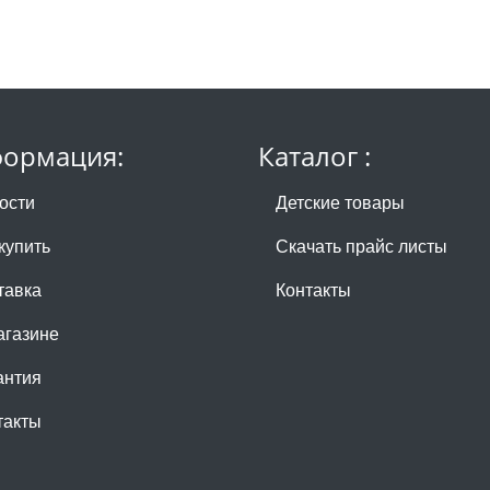
ормация:
Каталог :
ости
Детские товары
купить
Скачать прайс листы
тавка
Контакты
агазине
антия
такты