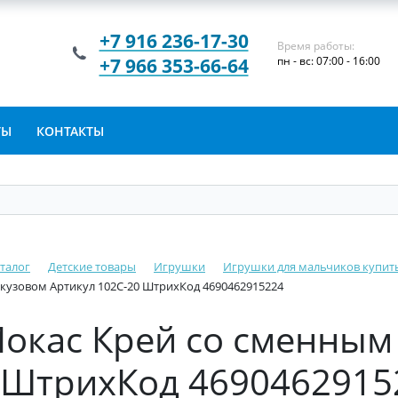
+7 916 236-17-30
Время работы:
+7 966 353-66-64
пн - вс: 07:00 - 16:00
ТЫ
КОНТАКТЫ
талог
Детские товары
Игрушки
Игрушки для мальчиков купит
узовом Артикул 102C-20 ШтрихКод 4690462915224
кас Крей со сменным
0 ШтрихКод 4690462915