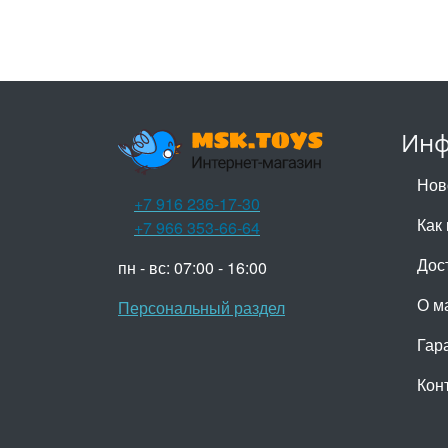
Инф
Нов
+7 916 236-17-30
Как 
+7 966 353-66-64
Дос
пн - вс: 07:00 - 16:00
О м
Персональный раздел
Гар
Кон