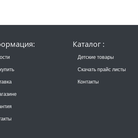
ормация:
Каталог :
ости
Детские товары
купить
Скачать прайс листы
тавка
Контакты
агазине
антия
такты