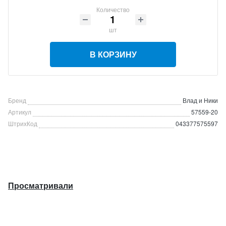
Количество
шт
В КОРЗИНУ
Бренд
Влад и Ники
Артикул
57559-20
ШтрихКод
043377575597
Просматривали