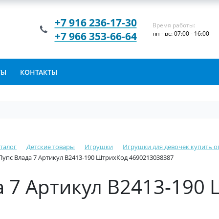
+7 916 236-17-30
Время работы:
+7 966 353-66-64
пн - вс: 07:00 - 16:00
ТЫ
КОНТАКТЫ
талог
Детские товары
Игрушки
Игрушки для девочек купить о
Пупс Влада 7 Артикул В2413-190 ШтрихКод 4690213038387
а 7 Артикул В2413-190