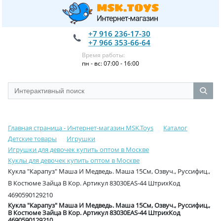
+7 916 236-17-30
+7 966 353-66-64
Время работы:
пн - вс: 07:00 - 16:00
Главная страница - Интернет-магазин MSK.Toys
Каталог
Детские товары
Игрушки
Игрушки для девочек купить оптом в Москве
Куклы для девочек купить оптом в Москве
Кукла "Карапуз" Маша И Медведь. Маша 15См, Озвуч., Руссифиц.,
В Костюме Зайца В Кор. Артикул 83030EAS-44 ШтрихКод
4690590129210
Кукла "Карапуз" Маша И Медведь. Маша 15См, Озвуч., Руссифиц.,
В Костюме Зайца В Кор. Артикул 83030EAS-44 ШтрихКод
4690590129210