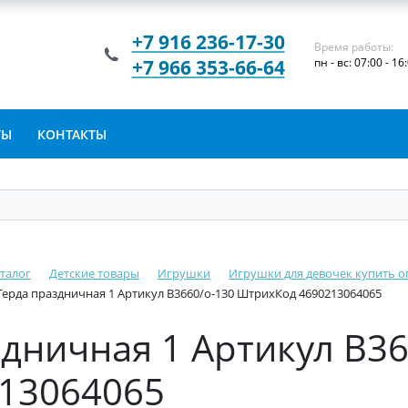
+7 916 236-17-30
Время работы:
+7 966 353-66-64
пн - вс: 07:00 - 16
ТЫ
КОНТАКТЫ
талог
Детские товары
Игрушки
Игрушки для девочек купить о
Герда праздничная 1 Артикул В3660/о-130 ШтрихКод 4690213064065
здничная 1 Артикул В36
13064065