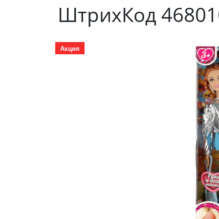
ШтрихКод 46801
Акция