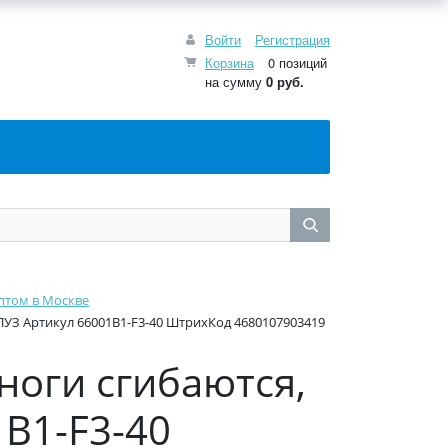
Войти
Регистрация
Корзина
0 позиций
на сумму
0
руб.
птом в Москве
АПУЗ Артикул 66001B1-F3-40 ШтрихКод 4680107903419
ноги сгибаются,
1B1-F3-40