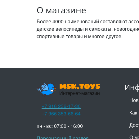
О магазине
Более 4000 наименований составляют ассо
детские велосипеды и самокаты, новогодни
спортивные товары и многое другое.
Инф
Нов
+7 916 236-17-30
Как 
+7 966 353-66-64
Дос
пн - вс: 07:00 - 16:00
О м
Персональный раздел