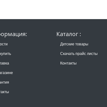
ормация:
Каталог :
ости
Детские товары
купить
Скачать прайс листы
тавка
Контакты
агазине
антия
такты