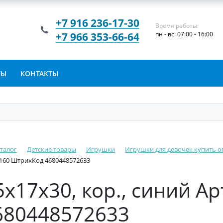
+7 916 236-17-30
Время работы:
+7 966 353-66-64
пн - вс: 07:00 - 16:00
ТЫ
КОНТАКТЫ
талог
Детские товары
Игрушки
Игрушки для девочек купить о
0-160 ШтрихКод 4680448572633
,5х17х30, кор., синий А
680448572633