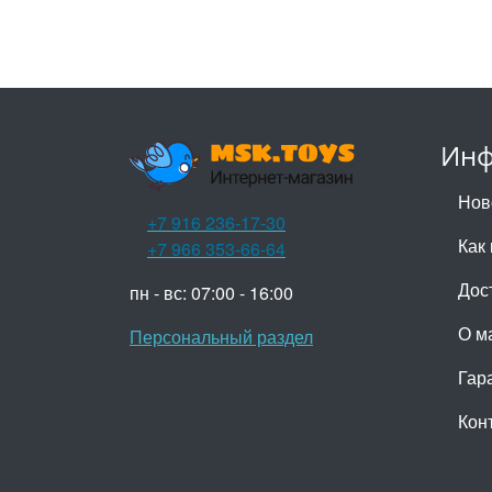
Инф
Нов
+7 916 236-17-30
Как 
+7 966 353-66-64
Дос
пн - вс: 07:00 - 16:00
О м
Персональный раздел
Гар
Кон