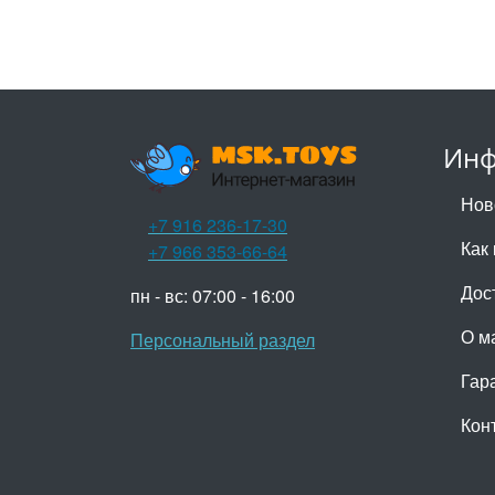
Инф
Нов
+7 916 236-17-30
Как 
+7 966 353-66-64
Дос
пн - вс: 07:00 - 16:00
О м
Персональный раздел
Гар
Кон