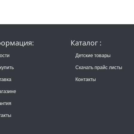
ормация:
Каталог :
ости
Детские товары
купить
Скачать прайс листы
тавка
Контакты
агазине
антия
такты