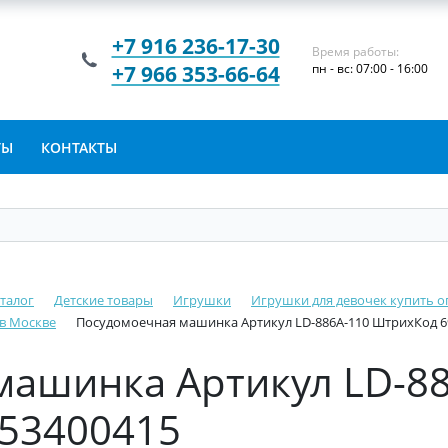
+7 916 236-17-30
Время работы:
+7 966 353-66-64
пн - вс: 07:00 - 16:00
ТЫ
КОНТАКТЫ
талог
Детские товары
Игрушки
Игрушки для девочек купить о
 в Москве
Посудомоечная машинка Артикул LD-886A-110 ШтрихКод 6
машинка Артикул LD-8
53400415