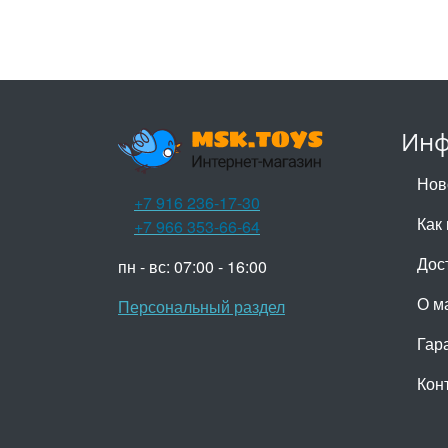
Инф
Нов
+7 916 236-17-30
Как 
+7 966 353-66-64
Дос
пн - вс: 07:00 - 16:00
О м
Персональный раздел
Гар
Кон