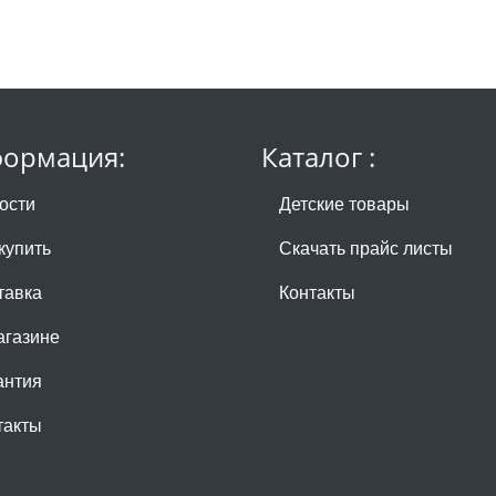
ормация:
Каталог :
ости
Детские товары
купить
Скачать прайс листы
тавка
Контакты
агазине
антия
такты