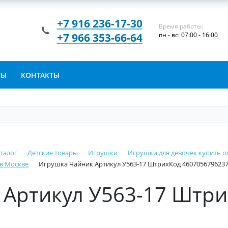
+7 916 236-17-30
Время работы:
+7 966 353-66-64
пн - вс: 07:00 - 16:00
ТЫ
КОНТАКТЫ
талог
Детские товары
Игрушки
Игрушки для девочек купить о
 в Москве
Игрушка Чайник Артикул У563-17 ШтрихКод 460705679623
 Артикул У563-17 Штр